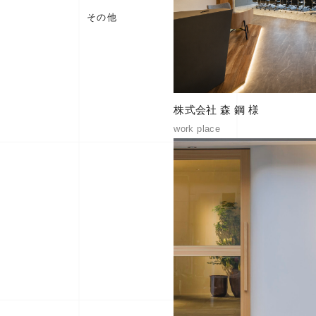
その他
株式会社 森 鋼 様
work place