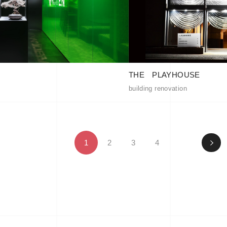
THE PLAYHOUSE
building renovation
1
2
3
4