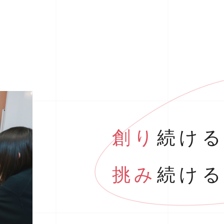
創り
続け
挑み
続け