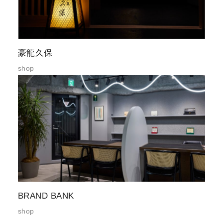
豪龍久保
shop
BRAND BANK
shop