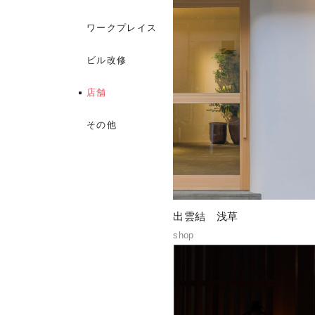
ワークプレイス
ビル改修
店舗
その他
出雲結 浅草
shop