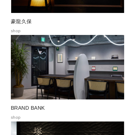
豪龍久保
shop
BRAND BANK
shop